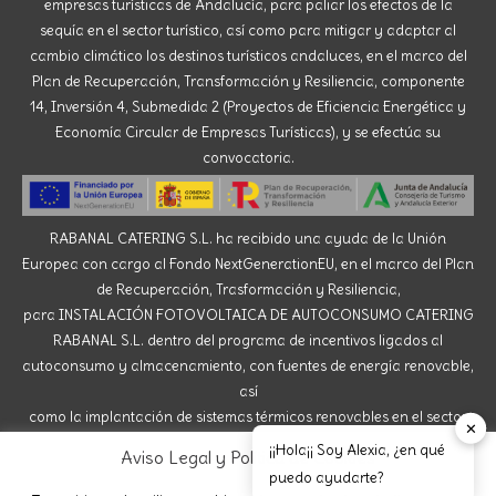
empresas turísticas de Andalucía, para paliar los efectos de la
sequía en el sector turístico, así como para mitigar y adaptar al
cambio climático los destinos turísticos andaluces, en el marco del
Plan de Recuperación, Transformación y Resiliencia, componente
14, Inversión 4, Submedida 2 (Proyectos de Eficiencia Energética y
Economía Circular de Empresas Turísticas), y se efectúa su
convocatoria.
RABANAL CATERING S.L. ha recibido una ayuda de la Unión
Europea con cargo al Fondo NextGenerationEU, en el marco del Plan
de Recuperación, Trasformación y Resiliencia,
para INSTALACIÓN FOTOVOLTAICA DE AUTOCONSUMO CATERING
RABANAL S.L. dentro del programa de incentivos ligados al
autoconsumo y almacenamiento, con fuentes de energía renovable,
así
como la implantación de sistemas térmicos renovables en el sector
✕
residencial del Ministerio para la Transición Ecológica y el Reto
¡¡Hola¡¡ Soy Alexia, ¿en qué
Aviso Legal y Política de Cookies
Demográfico, gestionado por la Junta de Andalucía,
puedo ayudarte?
a través de la Agencia Andaluza de la Energía.