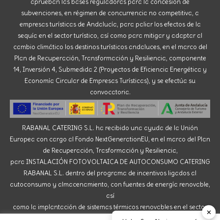
aprueban las bases reguladoras para la concesión de
subvenciones, en régimen de concurrencia no competitiva, a
empresas turísticas de Andalucía, para paliar los efectos de la
sequía en el sector turístico, así como para mitigar y adaptar al
cambio climático los destinos turísticos andaluces, en el marco del
Plan de Recuperación, Transformación y Resiliencia, componente
14, Inversión 4, Submedida 2 (Proyectos de Eficiencia Energética y
Economía Circular de Empresas Turísticas), y se efectúa su
convocatoria.
RABANAL CATERING S.L. ha recibido una ayuda de la Unión
Europea con cargo al Fondo NextGenerationEU, en el marco del Plan
de Recuperación, Trasformación y Resiliencia,
para INSTALACIÓN FOTOVOLTAICA DE AUTOCONSUMO CATERING
RABANAL S.L. dentro del programa de incentivos ligados al
autoconsumo y almacenamiento, con fuentes de energía renovable,
así
como la implantación de sistemas térmicos renovables en el sector
✕
residencial del Ministerio para la Transición Ecológica y el Reto