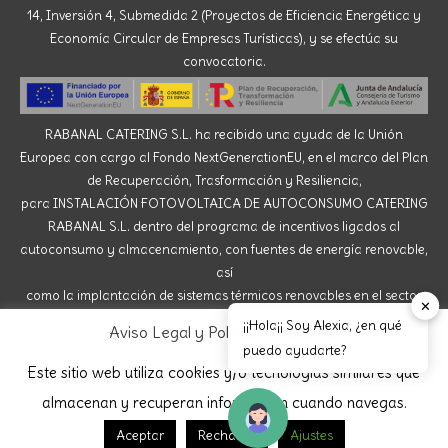
14, Inversión 4, Submedida 2 (Proyectos de Eficiencia Energética y
Economía Circular de Empresas Turísticas), y se efectúa su
convocatoria.
RABANAL CATERING S.L. ha recibido una ayuda de la Unión
Europea con cargo al Fondo NextGenerationEU, en el marco del Plan
de Recuperación, Trasformación y Resiliencia,
para INSTALACIÓN FOTOVOLTAICA DE AUTOCONSUMO CATERING
RABANAL S.L. dentro del programa de incentivos ligados al
autoconsumo y almacenamiento, con fuentes de energía renovable,
así
como la implantación de sistemas térmicos renovables en el sector
✕
residencial del Ministerio para la Transición Ecológica y el Reto
¡¡Hola¡¡ Soy Alexia, ¿en qué
Aviso Legal y Política de Cookies
Demográfico, gestionado por la Junta de Andalucía,
puedo ayudarte?
a través de la Agencia Andaluza de la Energía.
Este sitio web utiliza cookies y/o tecnologías similares que
almacenan y recuperan información cuando navegas.
Aceptar
Rechazar
Ajustes