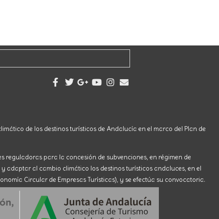
limático de los destinos turísticos de Andalucía en el marco del Plan de
ses reguladoras para la concesión de subvenciones, en régimen de
 y adaptar al cambio climático los destinos turísticos andaluces, en el
onomía Circular de Empresas Turísticas), y se efectúa su convocatoria.