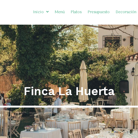
Inicio
Menú
Platos
Presupuesto
Decoración
Somos Diferentes
Preguntas frecuentes
Finca La Huerta