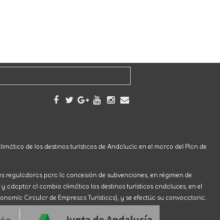
limático de los destinos turísticos de Andalucía en el marco del Plan de
ses reguladoras para la concesión de subvenciones, en régimen de
 y adaptar al cambio climático los destinos turísticos andaluces, en el
onomía Circular de Empresas Turísticas), y se efectúa su convocatoria.