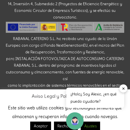
14, Inversión 4, Submedida 2 (Proyectos de Eficiencia Energética y
Economía Circular de Empresas Turísticas), y se efectúa su
convocatoria.
RABANAL CATERING S.L. ha recibido una ayuda de la Unión
Europea con cargo al Fondo NextGenerationEU, en el marco del Plan
de Recuperación, Trasformación y Resiliencia,
para INSTALACIÓN FOTOVOLTAICA DE AUTOCONSUMO CATERING
RABANAL S.L. dentro del programa de incentivos ligados al
autoconsumo y almacenamiento, con fuentes de energía renovable,
así
como la implantación de sistemas térmicos renovables en el sector
✕
residencial del Ministerio para la Transición Ecológica y el Reto
¡¡Hola¡¡ Soy Alexia, ¿en qué
Aviso Legal y Política de Cookies
Demográfico, gestionado por la Junta de Andalucía,
puedo ayudarte?
a través de la Agencia Andaluza de la Energía.
Este sitio web utiliza cookies y/o tecnologías similares que
almacenan y recuperan información cuando navegas.
Aceptar
Rechazar
Ajustes