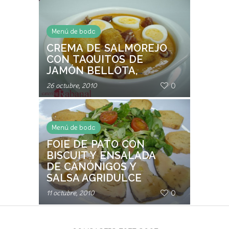
HUERTA DE MAR
Menú de boda
CREMA DE SALMOREJO
CON TAQUITOS DE
JAMÓN BELLOTA,
PICATOSTES Y HUEVOS
0
26 octubre, 2010
DE CODORNIZ
Menú de boda
FOIE DE PATO CON
BISCUIT Y ENSALADA
DE CANÓNIGOS Y
SALSA AGRIDULCE
0
11 octubre, 2010