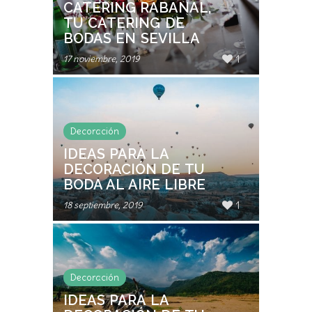
CATERING RABANAL,
TU CATERING DE
BODAS EN SEVILLA
1
17 noviembre, 2019
Decoración
IDEAS PARA LA
DECORACIÓN DE TU
BODA AL AIRE LIBRE
1
18 septiembre, 2019
Decoración
IDEAS PARA LA