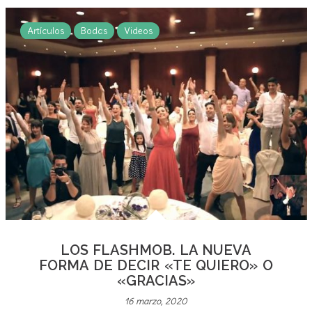
es fundamental para que no surja ningún problema.
Papeles que necesitarás tener preparados DNI original y
Artículos
Bodas
Videos
y fotocopia, pasaporte o documento de residencia.
Empadronamiento de los novios. Se solicita en el
ayuntamiento. Si habéis vivido en el extranjero deberéis
pedirlo en el consulado del país en cuestión. Declaración
jurada de estado civil de soltería. Solicitándolo en el
Registro Civil. Certificado literal de nacimiento de los dos
miembros. Solicitándolo también en el Registro Civil. Si
alguno de los dos es viudo, necesitareis el certificado
literal del matrimonio anterior y el de defunción del
cónyugue fallecido. Instancia del Registro Civil. Testigos
El papel de los testigos es dar fé de que ambos os casáis
por voluntad propia. Estará presente en las diferentes
LOS FLASHMOB. LA NUEVA
etapas del proceso. Los testigos son necesarios para la
FORMA DE DECIR «TE QUIERO» O
tramitación del expediente. Son necesarios al menos dos
«GRACIAS»
testigos para el acta matrimonial. Pueden ser amigos o
16 marzo, 2020
familiares, o aquellas personas que deseéis que os