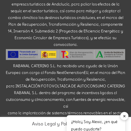
blanco expresa la pureza, la luz, alegría. En las bodas
empresas turísticas de Andalucía, para paliar los efectos de la
existe un cierto miedo en torno al color blanco en los
sequía en el sector turístico, así como para mitigar y adaptar al
invitados, pero es cierto que a pesar de que solo la novia
cambio climático los destinos turísticos andaluces, en el marco del
irá de blanco, en cuestiones de decoración el blanco es
Plan de Recuperación, Transformación y Resiliencia, componente
14, Inversión 4, Submedida 2 (Proyectos de Eficiencia Energética y
pulcro, delicado, y puro. Es un color ideal para llenar las
Economía Circular de Empresas Turísticas), y se efectúa su
mesas de flores y crear un ambiente claro y luminoso en
convocatoria.
el que las fotos saldrán perfectas. Es un color muy
positivo y el más básico de los efectos luminosos.
Además, el blanco combina con todo, especialmente con
RABANAL CATERING S.L. ha recibido una ayuda de la Unión
los tonos pastel y si le añadís toques de rosa o azul, el
Europea con cargo al Fondo NextGenerationEU, en el marco del Plan
ambiente de tu boda será perfecto. ¿Con qué otros
de Recuperación, Trasformación y Resiliencia,
detalles cromáticos podéis combinarlos? El verde y el
para INSTALACIÓN FOTOVOLTAICA DE AUTOCONSUMO CATERING
dorado El verde evoca a la naturaleza y la cercanía que
RABANAL S.L. dentro del programa de incentivos ligados al
provoca un entorno vegetal es tendencia. No solo porque
autoconsumo y almacenamiento, con fuentes de energía renovable,
cada vez más gente se anima a organizar una boda
así
sostenible, siguiendo la preocupación ecológica en todo
como la implantación de sistemas térmicos renovables en el sector
✕
lo que
residencial del Ministerio para la Transición Ecológica y el Reto
¡¡Hola¡¡ Soy Alexia, ¿en qué
Aviso Legal y Política de Cookies
Demográfico, gestionado por la Junta de Andalucía,
puedo ayudarte?