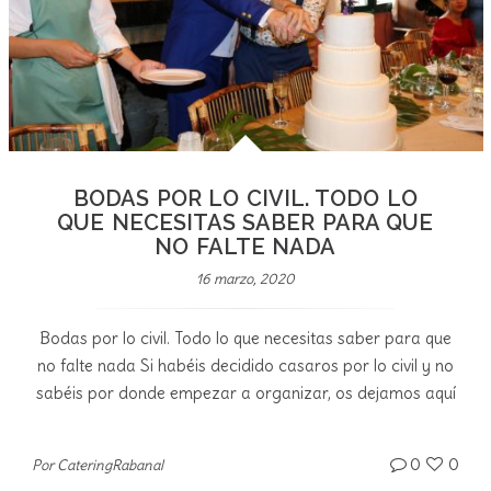
BODAS POR LO CIVIL. TODO LO
QUE NECESITAS SABER PARA QUE
NO FALTE NADA
16 marzo, 2020
Bodas por lo civil. Todo lo que necesitas saber para que
no falte nada Si habéis decidido casaros por lo civil y no
sabéis por donde empezar a organizar, os dejamos aquí
las claves de las cosas más importantes que debéis
saber. La organización de una boda no solo consiste en
0
0
Por CateringRabanal
preparativos amenos y vistosos, la parte administrativa