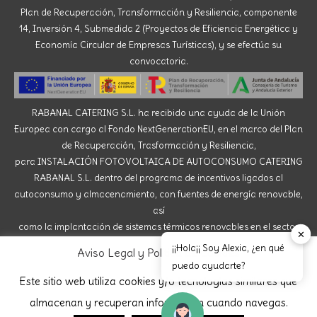
Plan de Recuperación, Transformación y Resiliencia, componente
14, Inversión 4, Submedida 2 (Proyectos de Eficiencia Energética y
Economía Circular de Empresas Turísticas), y se efectúa su
convocatoria.
RABANAL CATERING S.L. ha recibido una ayuda de la Unión
Europea con cargo al Fondo NextGenerationEU, en el marco del Plan
de Recuperación, Trasformación y Resiliencia,
para INSTALACIÓN FOTOVOLTAICA DE AUTOCONSUMO CATERING
RABANAL S.L. dentro del programa de incentivos ligados al
autoconsumo y almacenamiento, con fuentes de energía renovable,
así
como la implantación de sistemas térmicos renovables en el sector
✕
residencial del Ministerio para la Transición Ecológica y el Reto
¡¡Hola¡¡ Soy Alexia, ¿en qué
Aviso Legal y Política de Cookies
Demográfico, gestionado por la Junta de Andalucía,
puedo ayudarte?
a través de la Agencia Andaluza de la Energía.
Este sitio web utiliza cookies y/o tecnologías similares que
almacenan y recuperan información cuando navegas.