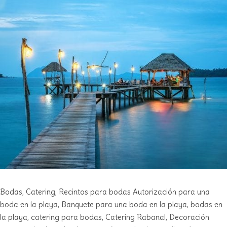
Bodas
,
Catering
,
Recintos para bodas
Autorización para una
boda en la playa
,
Banquete para una boda en la playa
,
bodas en
la playa
,
catering para bodas
,
Catering Rabanal
,
Decoración