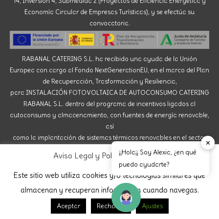
14, Inversión 4, Submedida 2 (Proyectos de Eficiencia Energética y
Economía Circular de Empresas Turísticas), y se efectúa su
convocatoria.
RABANAL CATERING S.L. ha recibido una ayuda de la Unión
Europea con cargo al Fondo NextGenerationEU, en el marco del Plan
de Recuperación, Trasformación y Resiliencia,
para INSTALACIÓN FOTOVOLTAICA DE AUTOCONSUMO CATERING
RABANAL S.L. dentro del programa de incentivos ligados al
autoconsumo y almacenamiento, con fuentes de energía renovable,
así
como la implantación de sistemas térmicos renovables en el sector
✕
residencial del Ministerio para la Transición Ecológica y el Reto
¡¡Hola¡¡ Soy Alexia, ¿en qué
Aviso Legal y Política de Cookies
Demográfico, gestionado por la Junta de Andalucía,
puedo ayudarte?
a través de la Agencia Andaluza de la Energía.
Este sitio web utiliza cookies y/o tecnologías similares que
almacenan y recuperan información cuando navegas.
Aceptar
Rechazar
Ajustes