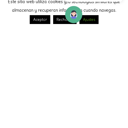
Este sitio web utiliza cookies y/o tecnologías similares que
almacenan y recuperan información cuando navegas.
© Todos los derechos reservados - Diseñado por
Aceptar
Rechazar
Ajustes
Catering Rabanal
Aviso Legal
Subvenciones a proyectos dirigidos a la racionalización y el uso
eficiente del agua en el sector turístico, y de mitigación y
adaptación al cambio climático de los destinos turísticos de
Andalucía en el marco del Plan de Recuperación, Transformación y
Resiliencia.
RABANAL CATERING, S.L. ha sido beneficiario de la subvención
prevista en la Orden de 5 de agosto de 2024, por la que se
aprueban las bases reguladoras para la concesión de
subvenciones, en régimen de concurrencia no competitiva, a
empresas turísticas de Andalucía, para paliar los efectos de la