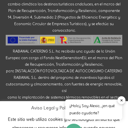
cambio climático los destinos turísticos andaluces, en el marco del
Plan de Recuperación, Transformación y Resiliencia, componente
14, Inversión 4, Submedida 2 (Proyectos de Eficiencia Energética y
Economía Circular de Empresas Turísticas), y se efectúa su
convocatoria.
RABANAL CATERING S.L. ha recibido una ayuda de la Unión
Europea con cargo al Fondo NextGenerationEU, en el marco del Plan
de Recuperación, Trasformación y Resiliencia,
para INSTALACIÓN FOTOVOLTAICA DE AUTOCONSUMO CATERING
RABANAL S.L. dentro del programa de incentivos ligados al
autoconsumo y almacenamiento, con fuentes de energía renovable,
así
como la implantación de sistemas térmicos renovables en el sector
✕
residencial del Ministerio para la Transición Ecológica y el Reto
¡¡Hola¡¡ Soy Alexia, ¿en qué
Aviso Legal y Política de Cookies
Demográfico, gestionado por la Junta de Andalucía,
puedo ayudarte?
a través de la Agencia Andaluza de la Energía.
Este sitio web utiliza cookies y/o tecnologías similares que
almacenan y recuperan información cuando navegas.