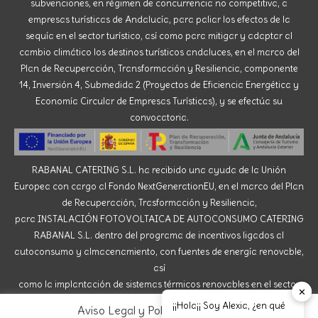
subvenciones, en régimen de concurrencia no competitiva, a
empresas turísticas de Andalucía, para paliar los efectos de la
sequía en el sector turístico, así como para mitigar y adaptar al
cambio climático los destinos turísticos andaluces, en el marco del
Plan de Recuperación, Transformación y Resiliencia, componente
14, Inversión 4, Submedida 2 (Proyectos de Eficiencia Energética y
Economía Circular de Empresas Turísticas), y se efectúa su
convocatoria.
RABANAL CATERING S.L. ha recibido una ayuda de la Unión
Europea con cargo al Fondo NextGenerationEU, en el marco del Plan
de Recuperación, Trasformación y Resiliencia,
para INSTALACIÓN FOTOVOLTAICA DE AUTOCONSUMO CATERING
RABANAL S.L. dentro del programa de incentivos ligados al
autoconsumo y almacenamiento, con fuentes de energía renovable,
así
como la implantación de sistemas térmicos renovables en el sector
✕
residencial del Ministerio para la Transición Ecológica y el Reto
¡¡Hola¡¡ Soy Alexia, ¿en qué
Aviso Legal y Política de Cookies
Demográfico, gestionado por la Junta de Andalucía,