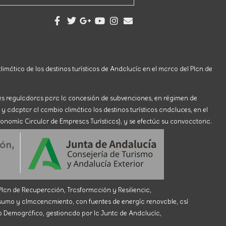
limático de los destinos turísticos de Andalucía en el marco del Plan de
ses reguladoras para la concesión de subvenciones, en régimen de
 y adaptar al cambio climático los destinos turísticos andaluces, en el
onomía Circular de Empresas Turísticas), y se efectúa su convocatoria.
an de Recuperación, Trasformación y Resiliencia,
 y almacenamiento, con fuentes de energía renovable, así
eto Demográfico, gestionado por la Junta de Andalucía,