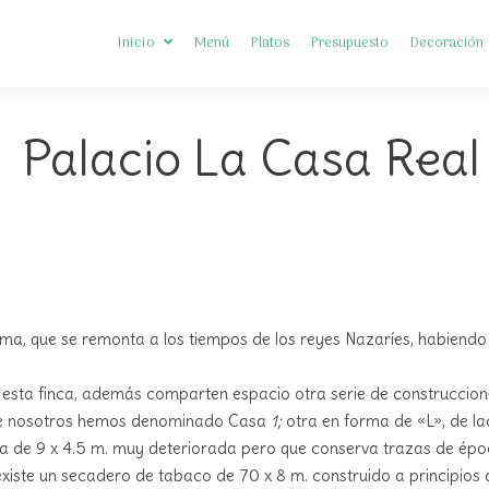
Inicio
Menú
Platos
Presupuesto
Decoración
 Palacio La Casa Real
Somos Diferentes
Preguntas frecuentes
ma, que se remonta a los tiempos de los reyes Nazaríes, habiendo 
 esta finca, además comparten espacio otra serie de construcciones
 que nosotros hemos denominado
Casa
1;
otra en forma de «L», de l
eña de 9 x 4.5 m. muy deteriorada pero que conserva trazas de 
existe un secadero de tabaco de 70 x 8 m. construido a principios d