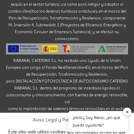
sequía en el sector turístico, así como para mitigar y adaptar al
cambio climático los destinos turísticos andaluces, en el marco del
Plan de Recuperación, Transformación y Resiliencia, componente
14, Inversión 4, Submedida 2 (Proyectos de Eficiencia Energética y
Economía Circular de Empresas Turísticas), y se efectúa su
convocatoria.
RABANAL CATERING S.L. ha recibido una ayuda de la Unión
Europea con cargo al Fondo NextGenerationEU, en el marco del Plan
de Recuperación, Trasformación y Resiliencia,
para INSTALACIÓN FOTOVOLTAICA DE AUTOCONSUMO CATERING
RABANAL S.L. dentro del programa de incentivos ligados al
autoconsumo y almacenamiento, con fuentes de energía renovable,
así
como la implantación de sistemas térmicos renovables en el sector
✕
residencial del Ministerio para la Transición Ecológica y el Reto
¡¡Hola¡¡ Soy Alexia, ¿en qué
Aviso Legal y Política de Cookies
Demográfico, gestionado por la Junta de Andalucía,
puedo ayudarte?
a través de la Agencia Andaluza de la Energía.
Este sitio web utiliza cookies y/o tecnologías similares que