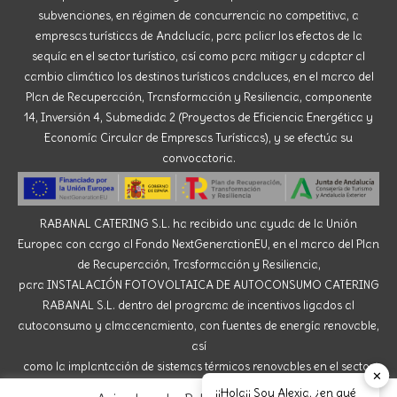
subvenciones, en régimen de concurrencia no competitiva, a
empresas turísticas de Andalucía, para paliar los efectos de la
sequía en el sector turístico, así como para mitigar y adaptar al
cambio climático los destinos turísticos andaluces, en el marco del
Plan de Recuperación, Transformación y Resiliencia, componente
14, Inversión 4, Submedida 2 (Proyectos de Eficiencia Energética y
Economía Circular de Empresas Turísticas), y se efectúa su
convocatoria.
RABANAL CATERING S.L. ha recibido una ayuda de la Unión
Europea con cargo al Fondo NextGenerationEU, en el marco del Plan
de Recuperación, Trasformación y Resiliencia,
para INSTALACIÓN FOTOVOLTAICA DE AUTOCONSUMO CATERING
RABANAL S.L. dentro del programa de incentivos ligados al
autoconsumo y almacenamiento, con fuentes de energía renovable,
así
como la implantación de sistemas térmicos renovables en el sector
✕
residencial del Ministerio para la Transición Ecológica y el Reto
¡¡Hola¡¡ Soy Alexia, ¿en qué