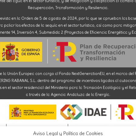
nte del agua en el sector turístico, y de mitigación y adaptación al cambio c
Recuperación, Transformación y Resiliencia.
evista en la Orden de 5 de agosto de 2024, por la que se aprueban las ba
paliar los efectos de la sequía en el sector turístico, así como para mitigar
nte 14, Inversión 4, Submedida 2 (Proyectos de Eficiencia Energética y Ec
la Unión Europea con cargo al Fondo NextGenerationEU, en el marco del Pl
ABANAL S.L. dentro del programa de incentivos ligados al autoconsumo
en el sector residencial del Ministerio para la Transición Ecológica y el R
a través de la Agencia Andaluza de la Energía.
Aviso Legal y Política de Cookies