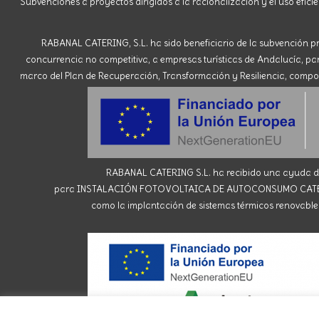
Subvenciones a proyectos dirigidos a la racionalización y el uso eficie
RABANAL CATERING, S.L. ha sido beneficiario de la subvención pr
concurrencia no competitiva, a empresas turísticas de Andalucía, para 
marco del Plan de Recuperación, Transformación y Resiliencia, compone
RABANAL CATERING S.L. ha recibido una ayuda de 
para INSTALACIÓN FOTOVOLTAICA DE AUTOCONSUMO CATERING R
como la implantación de sistemas térmicos renovables 