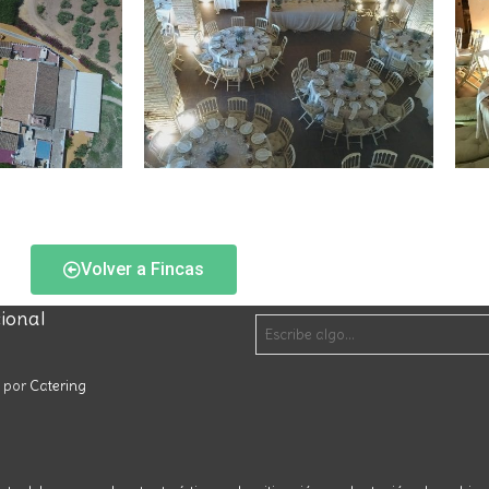
Volver a Fincas
cional
o por
Catering