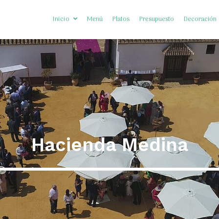
Inicio
Menú
Platos
Presupuesto
Decoración
Somos Diferentes
Preguntas frecuentes
Hacienda Medina