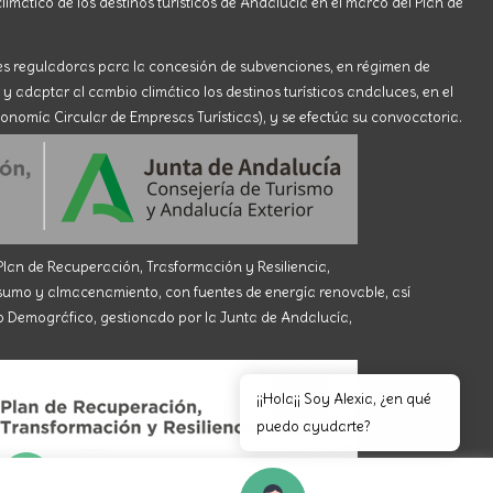
limático de los destinos turísticos de Andalucía en el marco del Plan de
ses reguladoras para la concesión de subvenciones, en régimen de
 y adaptar al cambio climático los destinos turísticos andaluces, en el
onomía Circular de Empresas Turísticas), y se efectúa su convocatoria.
an de Recuperación, Trasformación y Resiliencia,
 y almacenamiento, con fuentes de energía renovable, así
eto Demográfico, gestionado por la Junta de Andalucía,
¡¡Hola¡¡ Soy Alexia, ¿en qué
puedo ayudarte?