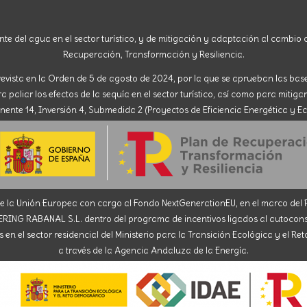
nte del agua en el sector turístico, y de mitigación y adaptación al cambio c
Recuperación, Transformación y Resiliencia.
evista en la Orden de 5 de agosto de 2024, por la que se aprueban las ba
paliar los efectos de la sequía en el sector turístico, así como para mitigar
nte 14, Inversión 4, Submedida 2 (Proyectos de Eficiencia Energética y Ec
la Unión Europea con cargo al Fondo NextGenerationEU, en el marco del Pl
ABANAL S.L. dentro del programa de incentivos ligados al autoconsumo
en el sector residencial del Ministerio para la Transición Ecológica y el R
a través de la Agencia Andaluza de la Energía.