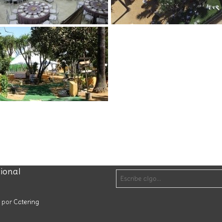
cional
o por
Catering