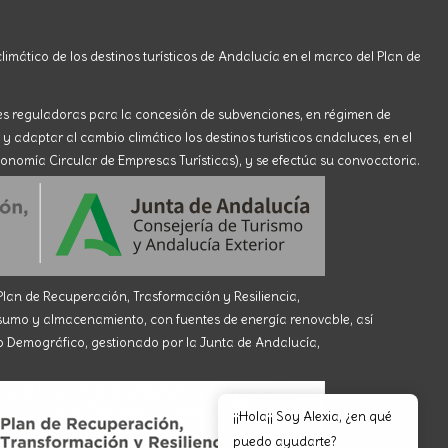
limático de los destinos turísticos de Andalucía en el marco del Plan de
ses reguladoras para la concesión de subvenciones, en régimen de
 y adaptar al cambio climático los destinos turísticos andaluces, en el
onomía Circular de Empresas Turísticas), y se efectúa su convocatoria.
an de Recuperación, Trasformación y Resiliencia,
 y almacenamiento, con fuentes de energía renovable, así
eto Demográfico, gestionado por la Junta de Andalucía,
¡¡Hola¡¡ Soy Alexia, ¿en qué
puedo ayudarte?