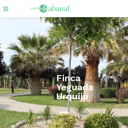
Finca
Yeguada
Urquijo