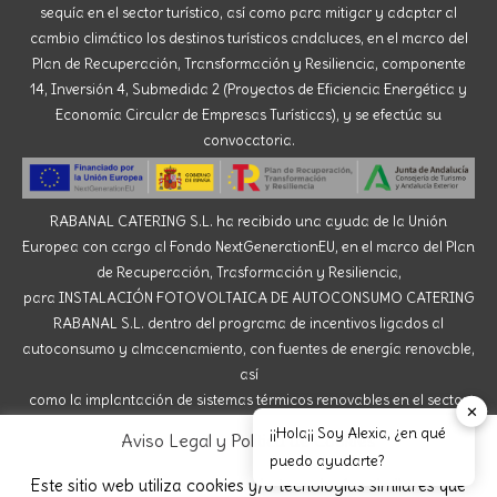
sequía en el sector turístico, así como para mitigar y adaptar al
cambio climático los destinos turísticos andaluces, en el marco del
Plan de Recuperación, Transformación y Resiliencia, componente
14, Inversión 4, Submedida 2 (Proyectos de Eficiencia Energética y
Economía Circular de Empresas Turísticas), y se efectúa su
convocatoria.
RABANAL CATERING S.L. ha recibido una ayuda de la Unión
Europea con cargo al Fondo NextGenerationEU, en el marco del Plan
de Recuperación, Trasformación y Resiliencia,
para INSTALACIÓN FOTOVOLTAICA DE AUTOCONSUMO CATERING
RABANAL S.L. dentro del programa de incentivos ligados al
autoconsumo y almacenamiento, con fuentes de energía renovable,
así
como la implantación de sistemas térmicos renovables en el sector
✕
residencial del Ministerio para la Transición Ecológica y el Reto
¡¡Hola¡¡ Soy Alexia, ¿en qué
Aviso Legal y Política de Cookies
Demográfico, gestionado por la Junta de Andalucía,
puedo ayudarte?
a través de la Agencia Andaluza de la Energía.
Este sitio web utiliza cookies y/o tecnologías similares que