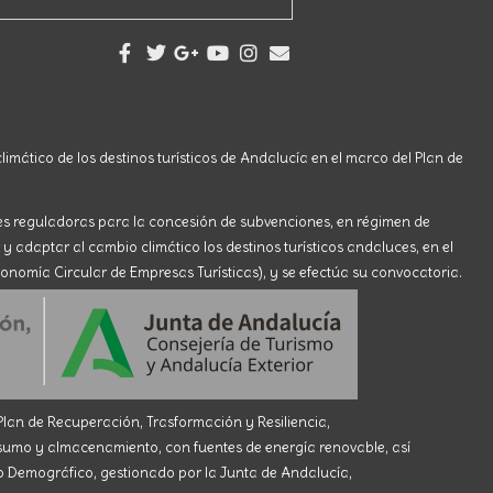
limático de los destinos turísticos de Andalucía en el marco del Plan de
ses reguladoras para la concesión de subvenciones, en régimen de
 y adaptar al cambio climático los destinos turísticos andaluces, en el
onomía Circular de Empresas Turísticas), y se efectúa su convocatoria.
an de Recuperación, Trasformación y Resiliencia,
 y almacenamiento, con fuentes de energía renovable, así
eto Demográfico, gestionado por la Junta de Andalucía,