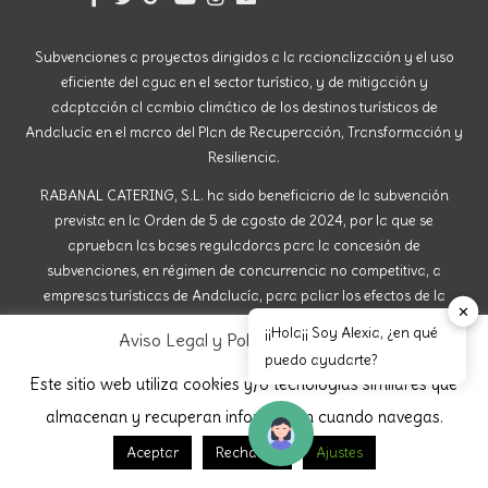
Subvenciones a proyectos dirigidos a la racionalización y el uso
eficiente del agua en el sector turístico, y de mitigación y
adaptación al cambio climático de los destinos turísticos de
Andalucía en el marco del Plan de Recuperación, Transformación y
Resiliencia.
RABANAL CATERING, S.L. ha sido beneficiario de la subvención
prevista en la Orden de 5 de agosto de 2024, por la que se
aprueban las bases reguladoras para la concesión de
subvenciones, en régimen de concurrencia no competitiva, a
empresas turísticas de Andalucía, para paliar los efectos de la
✕
sequía en el sector turístico, así como para mitigar y adaptar al
¡¡Hola¡¡ Soy Alexia, ¿en qué
Aviso Legal y Política de Cookies
cambio climático los destinos turísticos andaluces, en el marco del
puedo ayudarte?
Plan de Recuperación, Transformación y Resiliencia, componente
Este sitio web utiliza cookies y/o tecnologías similares que
14, Inversión 4, Submedida 2 (Proyectos de Eficiencia Energética y
almacenan y recuperan información cuando navegas.
Economía Circular de Empresas Turísticas), y se efectúa su
convocatoria.
Aceptar
Rechazar
Ajustes