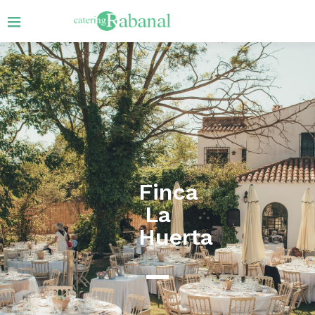
Finca
La
Huerta