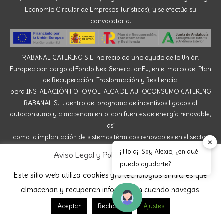
Economía Circular de Empresas Turísticas), y se efectúa su
convocatoria.
RABANAL CATERING S.L. ha recibido una ayuda de la Unión
Europea con cargo al Fondo NextGenerationEU, en el marco del Plan
de Recuperación, Trasformación y Resiliencia,
para INSTALACIÓN FOTOVOLTAICA DE AUTOCONSUMO CATERING
RABANAL S.L. dentro del programa de incentivos ligados al
autoconsumo y almacenamiento, con fuentes de energía renovable,
así
como la implantación de sistemas térmicos renovables en el sector
✕
residencial del Ministerio para la Transición Ecológica y el Reto
¡¡Hola¡¡ Soy Alexia, ¿en qué
Aviso Legal y Política de Cookies
Demográfico, gestionado por la Junta de Andalucía,
puedo ayudarte?
a través de la Agencia Andaluza de la Energía.
Este sitio web utiliza cookies y/o tecnologías similares que
almacenan y recuperan información cuando navegas.
Aceptar
Rechazar
Ajustes