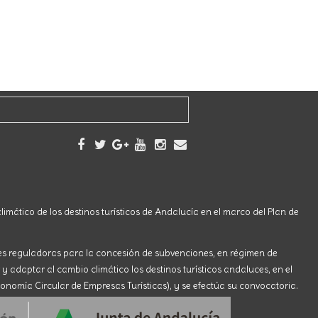
limático de los destinos turísticos de Andalucía en el marco del Plan de
ses reguladoras para la concesión de subvenciones, en régimen de
 y adaptar al cambio climático los destinos turísticos andaluces, en el
onomía Circular de Empresas Turísticas), y se efectúa su convocatoria.