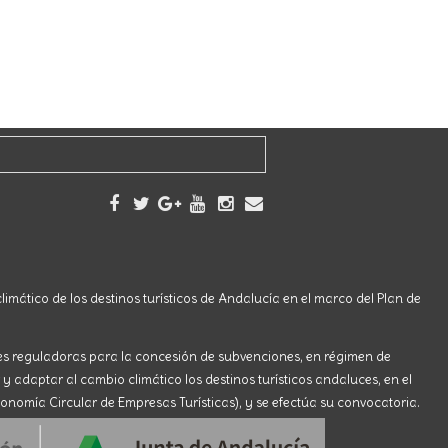
limático de los destinos turísticos de Andalucía en el marco del Plan de
ses reguladoras para la concesión de subvenciones, en régimen de
 y adaptar al cambio climático los destinos turísticos andaluces, en el
onomía Circular de Empresas Turísticas), y se efectúa su convocatoria.