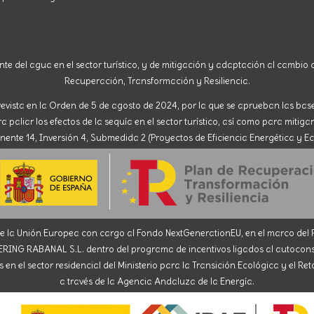
nte del agua en el sector turístico, y de mitigación y adaptación al cambio c
Recuperación, Transformación y Resiliencia.
evista en la Orden de 5 de agosto de 2024, por la que se aprueban las ba
paliar los efectos de la sequía en el sector turístico, así como para mitigar
nte 14, Inversión 4, Submedida 2 (Proyectos de Eficiencia Energética y Ec
la Unión Europea con cargo al Fondo NextGenerationEU, en el marco del Pl
ABANAL S.L. dentro del programa de incentivos ligados al autoconsumo
en el sector residencial del Ministerio para la Transición Ecológica y el R
a través de la Agencia Andaluza de la Energía.