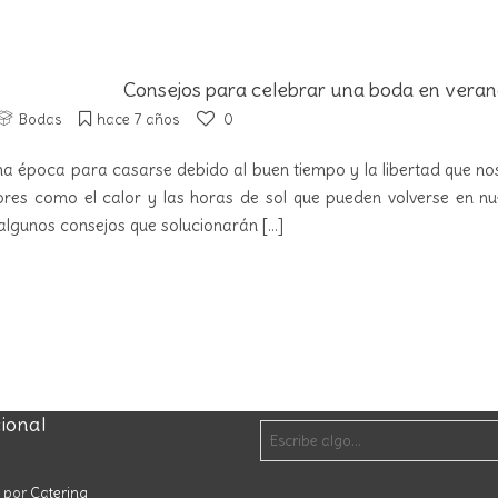
Consejos para celebrar una boda en vera
Bodas
hace 7 años
0
na época para casarse debido al buen tiempo y la libertad que n
ores como el calor y las horas de sol que pueden volverse en nu
lgunos consejos que solucionarán
[...]
cional
o por
Catering