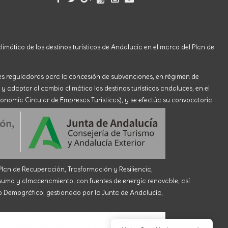
limático de los destinos turísticos de Andalucía en el marco del Plan de
ses reguladoras para la concesión de subvenciones, en régimen de
 y adaptar al cambio climático los destinos turísticos andaluces, en el
onomía Circular de Empresas Turísticas), y se efectúa su convocatoria.
an de Recuperación, Trasformación y Resiliencia,
 y almacenamiento, con fuentes de energía renovable, así
eto Demográfico, gestionado por la Junta de Andalucía,