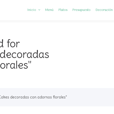
Inicio
Menú
Platos
Presupuesto
Decoración
Somos Diferentes
d for
Preguntas frecuentes
 decoradas
orales"
Cakes decoradas con adornos florales"