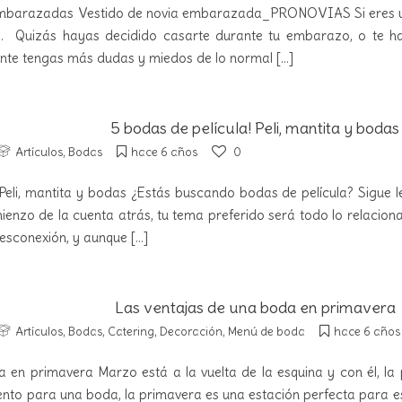
embarazadas Vestido de novia embarazada_PRONOVIAS Si eres u
. Quizás hayas decidido casarte durante tu embarazo, o te 
nte tengas más dudas y miedos de lo normal
[...]
5 bodas de película! Peli, mantita y bodas
Artículos
,
Bodas
hace 6 años
0
Peli, mantita y bodas ¿Estás buscando bodas de película? Sigue l
ienzo de la cuenta atrás, tu tema preferido será todo lo relacio
esconexión, y aunque
[...]
Las ventajas de una boda en primavera
Artículos
,
Bodas
,
Catering
,
Decoración
,
Menú de boda
hace 6 años
 en primavera Marzo está a la vuelta de la esquina y con él, la
to para una boda, la primavera es una estación perfecta para es