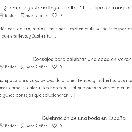
¿Cómo te gustaría llegar al altar? Todo tipo de transpo
Bodas
hace 7 años
0
ásicos, de lujo, motos, limusinas... existen multitud de transporte
 quien te lleva, ¿Cuál es tu
[...]
Consejos para celebrar una boda en vera
Bodas
hace 7 años
0
na época para casarse debido al buen tiempo y la libertad que n
ores como el calor y las horas de sol que pueden volverse en nu
lgunos consejos que solucionarán
[...]
Celebración de una boda en España
Bodas
hace 7 años
0