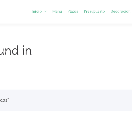
Inicio
Menú
Platos
Presupuesto
Decoración
Somos Diferentes
und in
Preguntas frecuentes
odas"