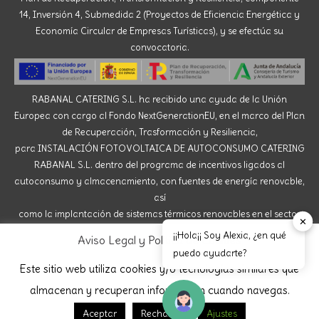
14, Inversión 4, Submedida 2 (Proyectos de Eficiencia Energética y
Economía Circular de Empresas Turísticas), y se efectúa su
convocatoria.
RABANAL CATERING S.L. ha recibido una ayuda de la Unión
Europea con cargo al Fondo NextGenerationEU, en el marco del Plan
de Recuperación, Trasformación y Resiliencia,
para INSTALACIÓN FOTOVOLTAICA DE AUTOCONSUMO CATERING
RABANAL S.L. dentro del programa de incentivos ligados al
autoconsumo y almacenamiento, con fuentes de energía renovable,
así
como la implantación de sistemas térmicos renovables en el sector
✕
residencial del Ministerio para la Transición Ecológica y el Reto
¡¡Hola¡¡ Soy Alexia, ¿en qué
Aviso Legal y Política de Cookies
Demográfico, gestionado por la Junta de Andalucía,
puedo ayudarte?
a través de la Agencia Andaluza de la Energía.
Este sitio web utiliza cookies y/o tecnologías similares que
almacenan y recuperan información cuando navegas.
Aceptar
Rechazar
Ajustes