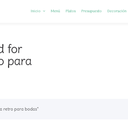
Inicio
Menú
Platos
Presupuesto
Decoración
Somos Diferentes
d for
Preguntas frecuentes
o para
ca retro para bodas"