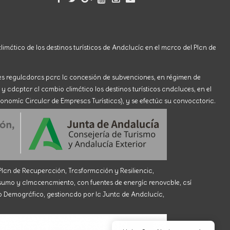
limático de los destinos turísticos de Andalucía en el marco del Plan de
ses reguladoras para la concesión de subvenciones, en régimen de
 y adaptar al cambio climático los destinos turísticos andaluces, en el
onomía Circular de Empresas Turísticas), y se efectúa su convocatoria.
an de Recuperación, Trasformación y Resiliencia,
 y almacenamiento, con fuentes de energía renovable, así
eto Demográfico, gestionado por la Junta de Andalucía,