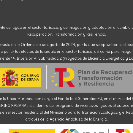
nte del agua en el sector turístico, y de mitigación y adaptación al cambio c
Recuperación, Transformación y Resiliencia.
evista en la Orden de 5 de agosto de 2024, por la que se aprueban las ba
paliar los efectos de la sequía en el sector turístico, así como para mitigar
nte 14, Inversión 4, Submedida 2 (Proyectos de Eficiencia Energética y Ec
la Unión Europea con cargo al Fondo NextGenerationEU, en el marco del Pl
ABANAL S.L. dentro del programa de incentivos ligados al autoconsumo
en el sector residencial del Ministerio para la Transición Ecológica y el R
a través de la Agencia Andaluza de la Energía.